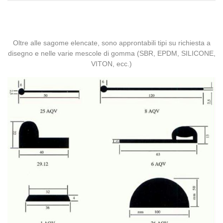
Oltre alle sagome elencate, sono approntabili tipi su richiesta a
disegno e nelle varie mescole di gomma (SBR, EPDM, SILICONE,
VITON, ecc.)